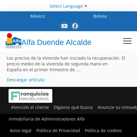
Select Language
▼
México
Bolivia
Alfa Duende Alcalde
Los precios de la vivienda han iniciado la recuperación. El
precio medio de la vivienda de segunda mano en
España en el primer trimestre de ….
Descargar artículo
Atención al cliente
Díganos qué busca
Anuncie su inmueb
Inmobiliaria de Administradores Alfa
Aviso legal
Política de Privacidad
Política de cookies