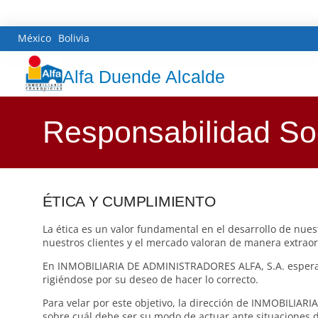
México
Bolivia
Alfa Duende Alcalde
Responsabilidad Soc
ÉTICA Y CUMPLIMIENTO
La ética es un valor fundamental en el desarrollo de nues
nuestros clientes y el mercado valoran de manera extraor
En INMOBILIARIA DE ADMINISTRADORES ALFA, S.A. esperamo
rigiéndose por su deseo de hacer lo correcto.
Para velar por este objetivo, la dirección de INMOBILIAR
sobre cuál debe ser su modo de actuar ante situaciones de