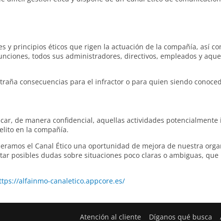
es y principios éticos que rigen la actuación de la compañía, así c
nciones, todos sus administradores, directivos, empleados y aquel
ntraña consecuencias para el infractor o para quien siendo conoce
car, de manera confidencial, aquellas actividades potencialmente
elito en la compañía.
amos el Canal Ético una oportunidad de mejora de nuestra organ
ventar posibles dudas sobre situaciones poco claras o ambiguas, q
ttps://alfainmo-canaletico.appcore.es/
Atención al cliente
Díganos qué busca