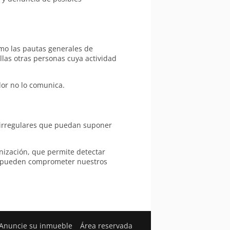
omo las pautas generales de
las otras personas cuya actividad
dor no lo comunica.
 irregulares que puedan suponer
ización, que permite detectar
ue pueden comprometer nuestros
Anuncie su inmueble
Área reservada