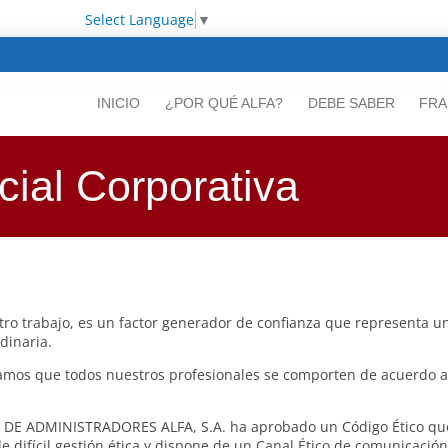
Select Language
▼
INICIO
¿POR QUÉ ALFA?
DEBE SABER
FRA
ial Corporativa
tro trabajo, es un factor generador de confianza que representa un
dinaria.
s que todos nuestros profesionales se comporten de acuerdo a l
IA DE ADMINISTRADORES ALFA, S.A. ha aprobado un Código Ético que
 difícil gestión ética y dispone de un Canal Ético de comunicació