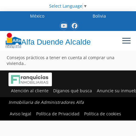
Select Language
▼
México
Bolivia
Alfa Duende Alcalde
Consejos prácticos a tener en cuenta al comprar una
vivienda..
Atención al cliente
Díganos qué busca
Anuncie su inmueb
Inmobiliaria de Administradores Alfa
Aviso legal
Política de Privacidad
Política de cookies