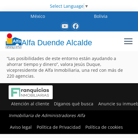
Select Language
▼
México
Bolivia
Alfa Duende Alcalde
“Las posibilidades de este entorno están ayudando a
ahorrar tiempo y dinero”, valora Jesús Duque,
vicepresidente de Alfa Inmobiliaria, una red con más de
220 agencias.
Atención al cliente
Díganos qué busca
Anuncie su inmueb
Inmobiliaria de Administradores Alfa
Aviso legal
Política de Privacidad
Política de cookies