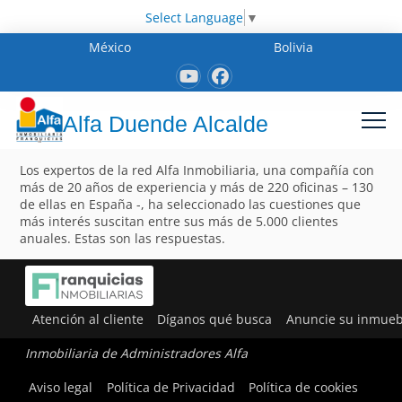
Select Language
▼
México
Bolivia
Alfa Duende Alcalde
Los expertos de la red Alfa Inmobiliaria, una compañía con
más de 20 años de experiencia y más de 220 oficinas – 130
de ellas en España -, ha seleccionado las cuestiones que
más interés suscitan entre sus más de 5.000 clientes
anuales. Estas son las respuestas.
Atención al cliente
Díganos qué busca
Anuncie su inmueb
Inmobiliaria de Administradores Alfa
Aviso legal
Política de Privacidad
Política de cookies