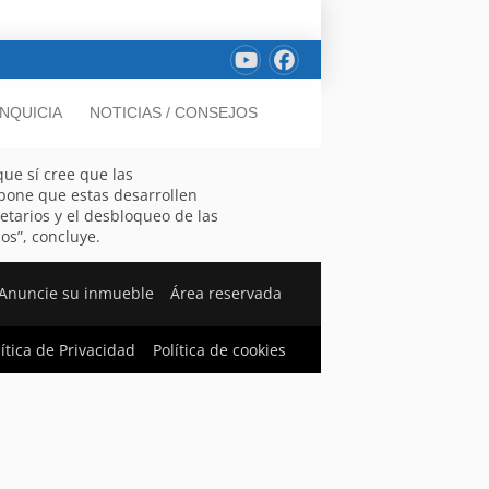
NQUICIA
NOTICIAS / CONSEJOS
ue sí cree que las
opone que estas desarrollen
ietarios y el desbloqueo de las
os”, concluye.
Anuncie su inmueble
Área reservada
lítica de Privacidad
Política de cookies