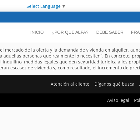
Select Language
▼
INICIO
¿POR QUÉ ALFA?
DEBE SABER
FRA
el mercado de la oferta y la demanda de vivienda en alquiler, aunq
a aquellas personas que realmente lo necesiten”. En concreto, pr
el inquilino, medidas legales que den seguridad jurídica a los prop
eran escasez de vivienda y, como resultado, el incremento de preci
Atención al cliente
Díganos qué busca
Aviso legal
Po