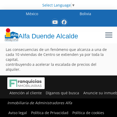
Select Language
▼
México
Bolivia
Alfa Duende Alcalde
Las consecuencias de un fenómeno que alcanza a una de
cada 10 viviendas de Centro se extienden ya por toda la
capital,
contribuyendo a acelerar la escalada de precios del
alquiler.
Atención al cliente
Díganos qué busca
Anuncie su inmueb
Inmobiliaria de Administradores Alfa
Aviso legal
Política de Privacidad
Política de cookies