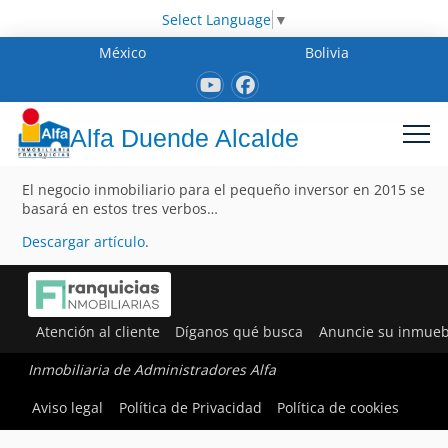
Select Language
▼
México
Bolivia
Alfa Duende Alcalde
El negocio inmobiliario para el pequeño inversor en 2015 se
basará en estos tres verbos…
Descargar artículo
.
Atención al cliente
Díganos qué busca
Anuncie su inmueb
Inmobiliaria de Administradores Alfa
Aviso legal
Política de Privacidad
Política de cookies