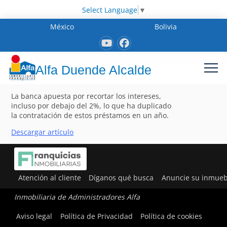
Select Language
▼
México
Bolivia
Alfa Duende Alcalde
La banca apuesta por recortar los intereses,
incluso por debajo del 2%, lo que ha duplicado
la contratación de estos préstamos en un año.
Descargar artículo
Atención al cliente
Díganos qué busca
Anuncie su inmueb
Inmobiliaria de Administradores Alfa
Aviso legal
Política de Privacidad
Política de cookies