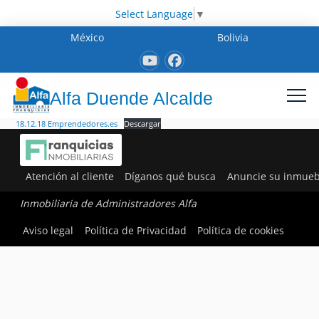
Select Language
▼
México
Bolivia
Alfa Duende Alcalde
18.12.18 Emprendedores.es
Descargar
Atención al cliente
Díganos qué busca
Anuncie su inmueb
Inmobiliaria de Administradores Alfa
Aviso legal
Política de Privacidad
Política de cookies