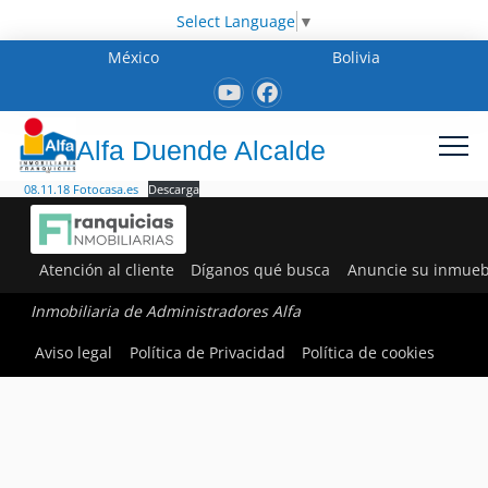
Select Language
▼
México
Bolivia
Alfa Duende Alcalde
08.11.18 Fotocasa.es
Descarga
Atención al cliente
Díganos qué busca
Anuncie su inmueb
Inmobiliaria de Administradores Alfa
Aviso legal
Política de Privacidad
Política de cookies