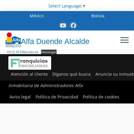
Select Language
▼
México
Bolivia
Alfa Duende Alcalde
19.12.18 ElMundo.es
Descargar
Atención al cliente
Díganos qué busca
Anuncie su inmueb
Inmobiliaria de Administradores Alfa
Aviso legal
Política de Privacidad
Política de cookies