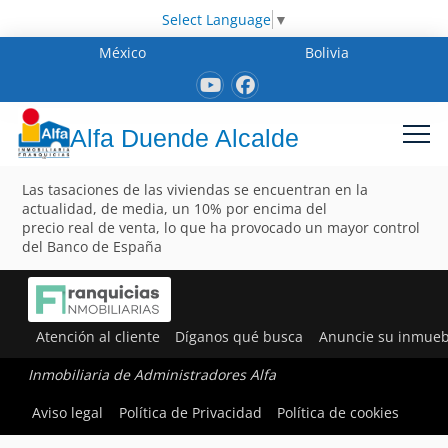
Select Language
▼
México
Bolivia
Alfa Duende Alcalde
Las tasaciones de las viviendas se encuentran en la
actualidad, de media, un 10% por encima del
precio real de venta, lo que ha provocado un mayor control
del Banco de España
Atención al cliente
Díganos qué busca
Anuncie su inmueb
Inmobiliaria de Administradores Alfa
Aviso legal
Política de Privacidad
Política de cookies