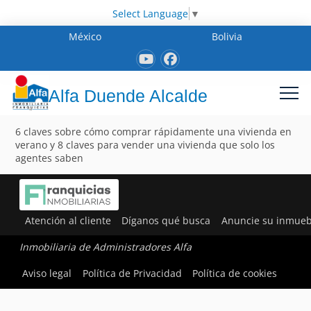
Select Language
▼
México
Bolivia
Alfa Duende Alcalde
6 claves sobre cómo comprar rápidamente una vivienda en
verano y 8 claves para vender una vivienda que solo los
agentes saben
Atención al cliente
Díganos qué busca
Anuncie su inmueb
Inmobiliaria de Administradores Alfa
Aviso legal
Política de Privacidad
Política de cookies